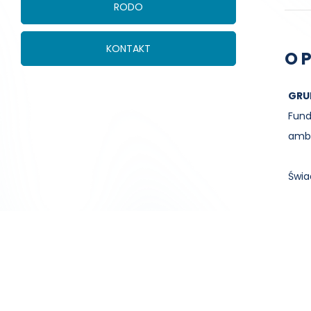
RODO
KONTAKT
O 
GRU
Fund
ambu
Świa