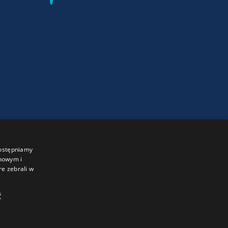
dostępniamy
amowym i
re zebrali w
Ć
acebook
Instagram
YouTube
LinkedIn