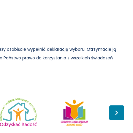
eży osobiście wypełnić deklarację wyboru. Otrzymacie ją
cie Państwo prawo do korzystania z wszelkich świadczeń
ionalna
Szkoła
cówka
Podstawowa
Neuca
ekuńczo-
Specjalna
apeutyczna
Odzyskać
yskać
Radość