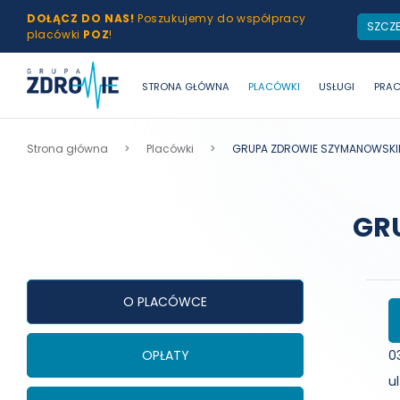
DOŁĄCZ DO NAS!
Poszukujemy do współpracy
SZCZ
placówki
POZ
!
Grupa
STRONA GŁÓWNA
PLACÓWKI
USŁUGI
PRA
Zdrowie
Strona główna
Placówki
GRUPA ZDROWIE SZYMANOWSK
GR
O PLACÓWCE
OPŁATY
0
u