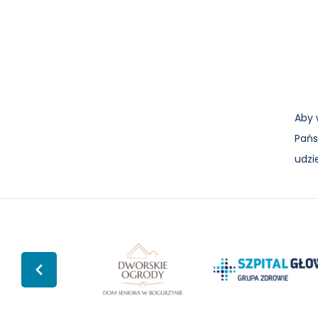
Aby 
Pańs
udzi
Dom
ogia
Szpital
Seniora
Głowno
"Dworskie
Grupa
Ogrody"