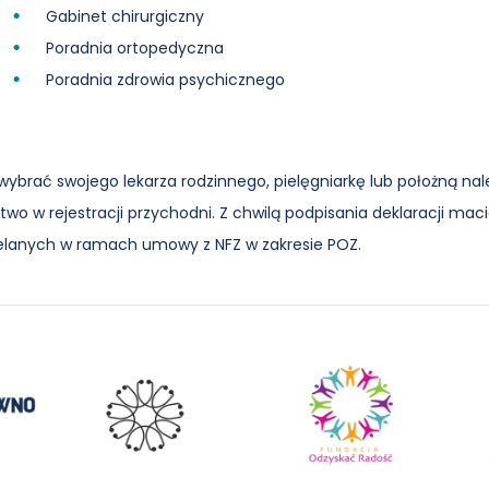
Gabinet chirurgiczny
Poradnia ortopedyczna
Poradnia zdrowia psychicznego
wybrać swojego lekarza rodzinnego, pielęgniarkę lub położną nal
two w rejestracji przychodni. Z chwilą podpisania deklaracji ma
elanych w ramach umowy z NFZ w zakresie POZ.
Medgical
Fundacja
Reg
Odzyskać
Pla
Radość
Opi
Ter
Odz