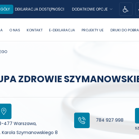
EGÓŁY
DODATKOWE OPCJE
DEKLARACJA DOSTĘPNOŚCI
DLA OS
CA
O NAS
KONTAKT
E-DEKLARACJA
PROJEKTY UE
DRUKI DO POBRA
IEGO
UPA ZDROWIE SZYMANOWSKI
adres
784 927 998
tel
3-477 Warszawa,
s
l. Karola Szymanowskiego 8