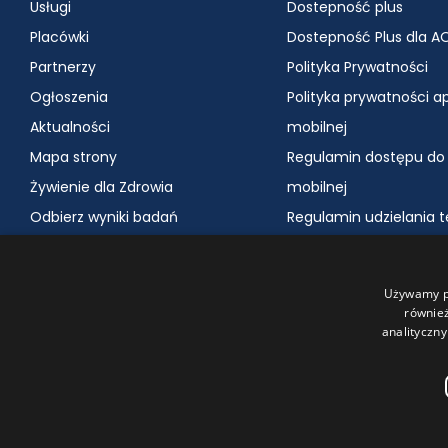
Usługi
Dostepność plus
Placówki
Dostepność Plus dla A
Partnerzy
Polityka Prywatności
Ogłoszenia
Polityka prywatności apl
Aktualności
mobilnej
Mapa strony
Regulamin dostępu do a
Żywienie dla Zdrowia
mobilnej
Odbierz wyniki badań
Regulamin udzielania 
Klauzula informacyjn
Cennik za udostępnien
Używamy pl
dokumentacji medycz
również
analityczny
Polityka oraz procedur
dzieci
Kontakt