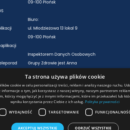
09-100 Płońsk
OS
Biuro:
ikacji
ul. Młodzieżowa 13 lokal 9
09-100 Płońsk
plikacji
Inspektorem Danych Osobowych
teleporad
Grupy Zdrowie jest Anna
a RODO
Szelągowska.
Ta strona używa plików cookie
ie
Kontakt pod adresem
ików cookie w celu personalizacji treści, reklam i analizy naszego ruchu. U
nej
e-mail:
iod@grupazdrowie.pl
 informacje o tym, jak korzystasz z naszej witryny, naszym partnerom rekl
m, którzy mogą łączyć je z innymi informacjami, które im przekazałeś lub któ
y ochrony
wyniku korzystania przez Ciebie z ich usług.
Polityka prywatności
WYDAJNOŚĆ
TARGETOWANIE
FUNKCJONALNOŚ
F
AKCEPTUJ WSZYSTKIE
ODRZUĆ WSZYSTKIE